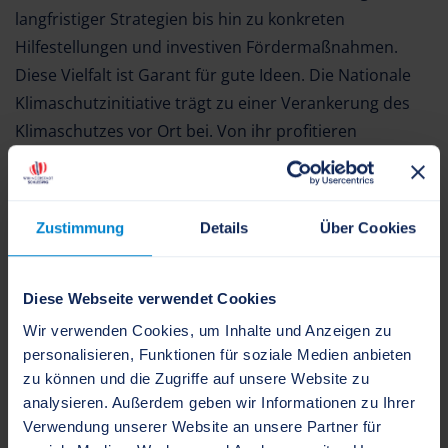
langfristiger Strategien bis hin zu konkreten
Hilfestellungen und investiven Fördermaßnahmen.
Diese Vielfalt ist Garant für gute Ideen. Die Nationale
Klimaschutzinitiative trägt zu einer Verankerung des
Klimaschutzes vor Ort bei. Von ihr profitieren
Verbraucherinnen und Verbraucher ebenso wie
Unternehmen, Kommunen oder
Bildungseinrichtungen.
Zustimmung
Details
Über Cookies
Auch die Stadt Schleswig ist daran interessiert, weitere
Projekte umzusetzen und zukunftsorientiert einen
Diese Webseite verwendet Cookies
Beitrag zum Klimaschutz zu leisten.
Wir verwenden Cookies, um Inhalte und Anzeigen zu
personalisieren, Funktionen für soziale Medien anbieten
Nationale Klimaschutzinitiative | Zukunft – Umwelt –
zu können und die Zugriffe auf unsere Website zu
Gesellschaft (ZUG)
analysieren. Außerdem geben wir Informationen zu Ihrer
Verwendung unserer Website an unsere Partner für
Daten und Fakten