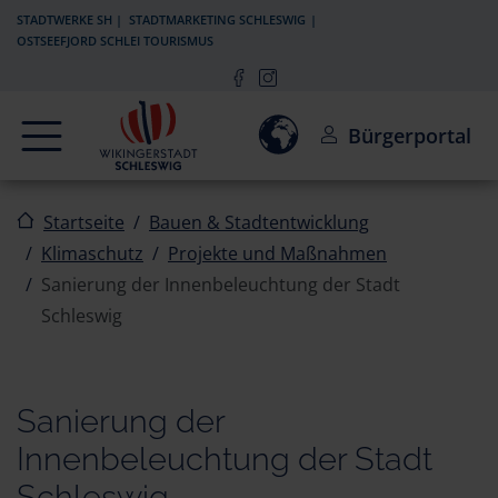
Zur Navigation springen
Zum Inhalt springen
STADTWERKE SH
STADTMARKETING SCHLESWIG
OSTSEEFJORD SCHLEI TOURISMUS
Navigation
Einwilligung zur Aktivierun
Bürgerportal
Startseite
Bauen & Stadtentwicklung
Klimaschutz
Projekte und Maßnahmen
Sanierung der Innenbeleuchtung der Stadt
Schleswig
Sanierung der
Innenbeleuchtung der Stadt
Schleswig