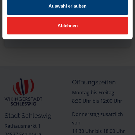
Auswahl erlauben
h.bossen[at]schleswig.de
Ablehnen
Lange Straße 6, 24837 Schleswig
Öffnungszeiten
Montag bis Freitag:
8:30 Uhr bis 12:00 Uhr
Donnerstag zusätzlich
Stadt Schleswig
von
Rathausmarkt 1
14:30 Uhr bis 18:00 Uhr
24837 Schleswig