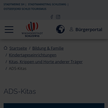
Zur Navigation springen
Zum Inhalt springen
STADTWERKE SH
STADTMARKETING SCHLESWIG
OSTSEEFJORD SCHLEI TOURISMUS
Navigation
Einwilligung zur Aktivierun
Bürgerportal
Startseite
Bildung & Familie
Kindertageseinrichtungen
Kitas, Krippen und Horte anderer Träger
ADS-Kitas
ADS-Kitas