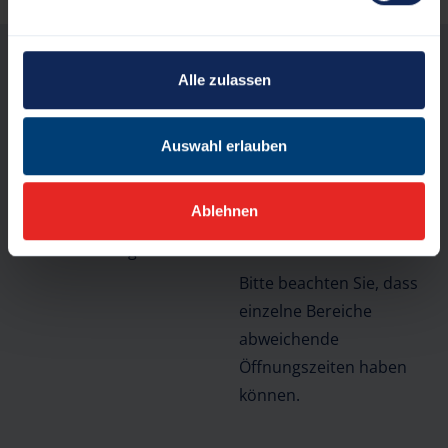
Öffnungszeiten
Alle zulassen
Montag bis Freitag:
8:30 Uhr bis 12:00 Uhr
Auswahl erlauben
Donnerstag zusätzlich
Stadt Schleswig
von
Ablehnen
Rathausmarkt 1
14:30 Uhr bis 18:00 Uhr
24837 Schleswig
Bitte beachten Sie, dass
einzelne Bereiche
abweichende
Öffnungszeiten haben
können.