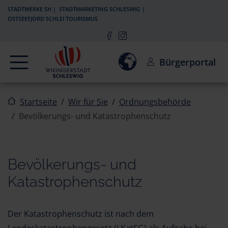
Zur Navigation springen
Zum Inhalt springen
STADTWERKE SH
STADTMARKETING SCHLESWIG
OSTSEEFJORD SCHLEI TOURISMUS
Navigation
Einwilligung zur Aktivierun
Bürgerportal
Startseite
Wir für Sie
Ordnungsbehörde
Bevölkerungs- und Katastrophenschutz
Bevölkerungs- und
Katastrophenschutz
Der Katastrophenschutz ist nach dem