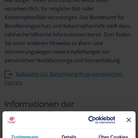
Alle Bürger*innen sind zunächst selbst dafür
verantwortlich, für mögliche Not- oder
Katastrophenfälle vorzusorgen. Das Bundesamt für
Bevölkerungsschutz und Katastrophenhilfe stellt dazu
zahlreiche hilfreiche Informationen bereit. Dort finden
Sie unter anderem Hinweise zu Warn- und
Alarmierungswegen sowie Empfehlungen zur
persönlichen Notfallvorsorge und Vorratshaltung.
Kalkulator zur Berechnung Ihres persönlichen
Vorrats
Informationen der
Stadtverwaltung
Die Stadt Schleswig hat Notfallinformationspunkte
eingerichtet, die für eine zusätzliche Information der
Zustimmung
Details
Über Cookies