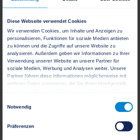
Bürger*innen im Ereignisfall dienen. Die Standorte und
Aufgaben finden Sie auf folgender Seite:
Diese Webseite verwendet Cookies
Notfallinformationspunkte
Wir verwenden Cookies, um Inhalte und Anzeigen zu
personalisieren, Funktionen für soziale Medien anbieten
zu können und die Zugriffe auf unsere Website zu
analysieren. Außerdem geben wir Informationen zu Ihrer
Wenn zum Beispiel das Mobilfunknetz und Internet
Verwendung unserer Website an unsere Partner für
nicht zur Verfügung stehen, sollen die
soziale Medien, Werbung und Analysen weiter. Unsere
Notfallinformationspunkte grundsätzlich als
Partner führen diese Informationen möglicherweise mit
Meldestelle für Notfälle und Notrufe (Ersatz für 112
weiteren Daten zusammen, die Sie ihnen bereitgestellt
haben oder die sie im Rahmen Ihrer Nutzung der Dienste
und 110) sowie Informationsquelle zur aktuellen
gesammelt haben.
Einwilligungsauswahl
Gesamtlage.
Notwendig
Im Ereignisfall informiert die Stadt Schleswig
Präferenzen
fortlaufend über ihre Webseite und Social-Media-