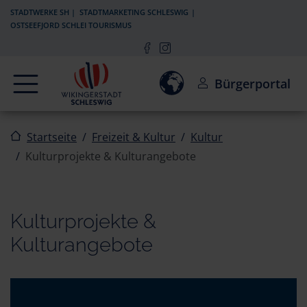
Zur Navigation springen
Zum Inhalt springen
STADTWERKE SH
STADTMARKETING SCHLESWIG
OSTSEEFJORD SCHLEI TOURISMUS
Navigation
Einwilligung zur Aktivierun
Bürgerportal
Startseite
Freizeit & Kultur
Kultur
Kulturprojekte & Kulturangebote
Kulturprojekte &
Kulturangebote