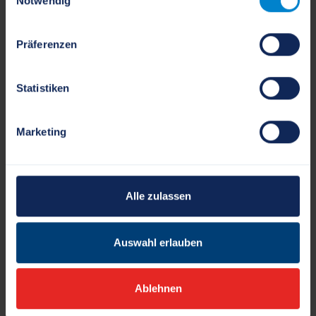
Notwendig
Präferenzen
Projekt "Schleswig-Erbe der
Statistiken
Wikinger"
Marketing
Alle zulassen
Auswahl erlauben
Ablehnen