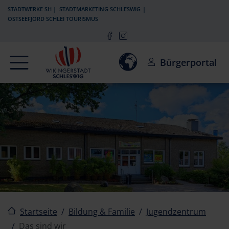
Zur Navigation springen
Zum Inhalt springen
STADTWERKE SH
STADTMARKETING SCHLESWIG
OSTSEEFJORD SCHLEI TOURISMUS
Navigation
Einwilligung zur Aktivierun
Bürgerportal
Startseite
Bildung & Familie
Jugendzentrum
Das sind wir