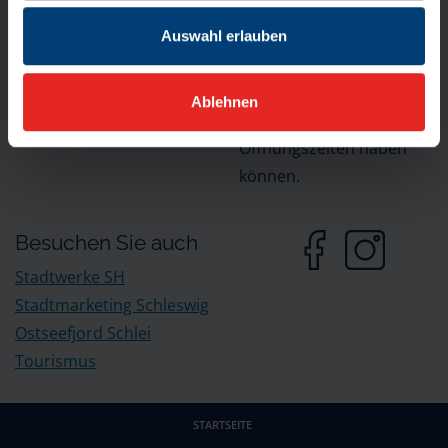
Rathausmarkt 1
14:30 Uhr bis 18:00 Uhr
24837 Schleswig
Auswahl erlauben
Bitte beachten Sie, dass
einzelne Bereiche
Ablehnen
abweichende
Öffnungszeiten haben
können.
Besuchen Sie auch
Stadtwerke SH
Stadtmarketing Schleswig
Ostseefjord Schlei
Tourismus
STARTSEITE