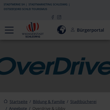
Zur Navigation springen
Zum Inhalt springen
STADTWERKE SH
STADTMARKETING SCHLESWIG
OSTSEEFJORD SCHLEI TOURISMUS
Navigation
Einwilligung zur Aktivierun
Bürgerportal
Startseite
Bildung & Familie
Stadtbücherei
Angebote
Overdrive & Libby