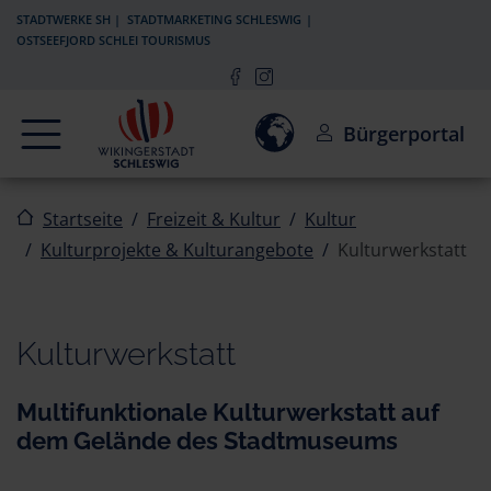
Zur Navigation springen
Zum Inhalt springen
STADTWERKE SH
STADTMARKETING SCHLESWIG
OSTSEEFJORD SCHLEI TOURISMUS
Navigation
Einwilligung zur Aktivierun
Bürgerportal
Startseite
Freizeit & Kultur
Kultur
Kulturprojekte & Kulturangebote
Kulturwerkstatt
Kulturwerkstatt
Multifunktionale Kulturwerkstatt auf
dem Gelände des Stadtmuseums