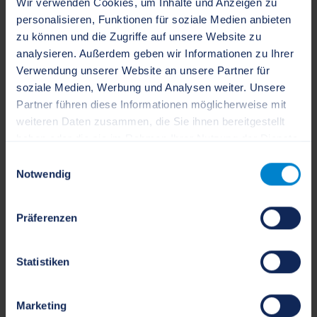
Wir verwenden Cookies, um Inhalte und Anzeigen zu
Die Kulturwerkstatt soll als zentrale kulturelle
personalisieren, Funktionen für soziale Medien anbieten
Begegnungsstätte dienen. Die Räume können z. B. für
zu können und die Zugriffe auf unsere Website zu
Workshops, Versammlungen, Vorträge, Lesungen,
analysieren. Außerdem geben wir Informationen zu Ihrer
Verwendung unserer Website an unsere Partner für
Mitmachaktionen und vieles mehr gemietet werden.
soziale Medien, Werbung und Analysen weiter. Unsere
Zusätzlich steht eine gut ausgestattete Küche mit
Partner führen diese Informationen möglicherweise mit
Kühlschrank, Herd, Backofen, Mikrowelle und
weiteren Daten zusammen, die Sie ihnen bereitgestellt
Spülmaschine zur Verfügung.
haben oder die sie im Rahmen Ihrer Nutzung der Dienste
gesammelt haben.
Einwilligungsauswahl
Hier gibt es einen
Info-Film zur Kulturwerkstatt
Notwendig
Hier geht es zur
Benutzungs- und Entgeltordnung
Kulturwerkstatt
.
Präferenzen
Hier können Sie den
Nutzungsantrag
herunterladen.
Statistiken
Hier finden Sie eine
Raumübersicht
.
Marketing