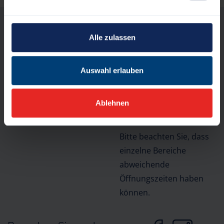
Öffnungszeiten
Alle zulassen
Montag bis Freitag:
8:30 Uhr bis 12:00 Uhr
Auswahl erlauben
Donnerstag zusätzlich
Stadt Schleswig
von
Ablehnen
Rathausmarkt 1
14:30 Uhr bis 18:00 Uhr
24837 Schleswig
Bitte beachten Sie, dass
einzelne Bereiche
abweichende
Öffnungszeiten haben
können.