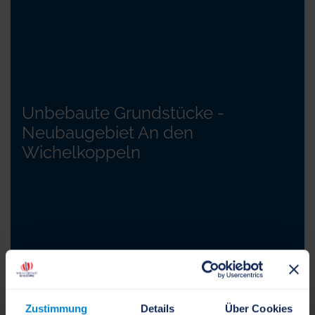
Unbebaute Grundstücke -
Neubaugebiet An den
Wichelkoppeln
Zustimmung
Details
Über Cookies