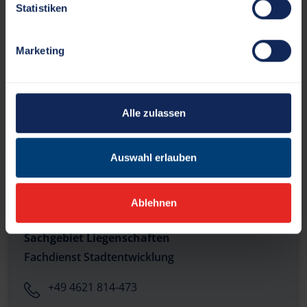
Statistiken
Fachdienst Stadtentwicklung
+49 4621 814-471
Marketing
s.kluge[at]schleswig.de
Gallberg 3, 24837 Schleswig
Alle zulassen
Auswahl erlauben
Frau Pretzsch
Ablehnen
Sachgebiet Liegenschaften
Fachdienst Stadtentwicklung
+49 4621 814-473