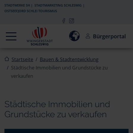
Zur Navigation springen
Zum Inhalt springen
STADTWERKE SH
STADTMARKETING SCHLESWIG
OSTSEEFJORD SCHLEI TOURISMUS
Navigation
Einwilligung zur Aktivierun
Bürgerportal
Startseite
Bauen & Stadtentwicklung
Städtische Immobilien und Grundstücke zu
verkaufen
Städtische Immobilien und
Grundstücke zu verkaufen