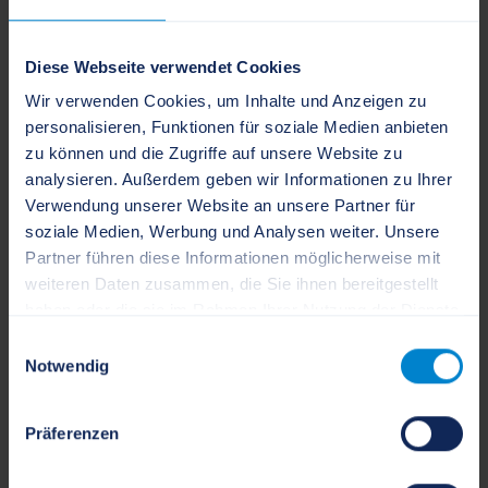
Herr Opitz
Diese Webseite verwendet Cookies
Sachgebiet Liegenschaften
Wir verwenden Cookies, um Inhalte und Anzeigen zu
Fachdienst Stadtentwicklung
personalisieren, Funktionen für soziale Medien anbieten
zu können und die Zugriffe auf unsere Website zu
+49 4621 814-470
analysieren. Außerdem geben wir Informationen zu Ihrer
Verwendung unserer Website an unsere Partner für
a.opitz[at]schleswig.de
soziale Medien, Werbung und Analysen weiter. Unsere
Partner führen diese Informationen möglicherweise mit
Gallberg 3, 24837 Schleswig
weiteren Daten zusammen, die Sie ihnen bereitgestellt
haben oder die sie im Rahmen Ihrer Nutzung der Dienste
gesammelt haben.
Einwilligungsauswahl
Notwendig
Frau Kluge
Präferenzen
Sachgebiet Liegenschaften