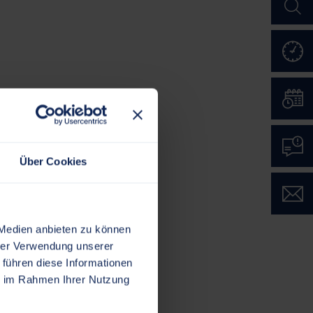
Öffn
Term
Mäng
Über Cookies
Kont
 Medien anbieten zu können
hrer Verwendung unserer
 führen diese Informationen
ie im Rahmen Ihrer Nutzung