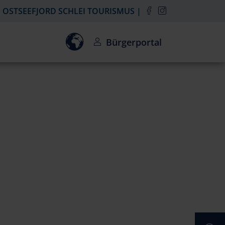
OSTSEEFJORD SCHLEI TOURISMUS
Einwilligung zur Aktivierung des Goo
Bürgerportal
Suc