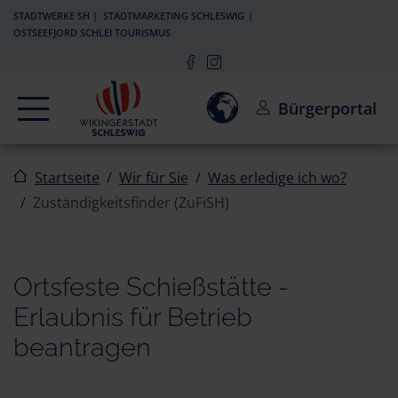
Zur Navigation springen
Zum Inhalt springen
STADTWERKE SH
STADTMARKETING SCHLESWIG
OSTSEEFJORD SCHLEI TOURISMUS
Navigation
Einwilligung zur Aktivierun
Bürgerportal
Startseite
Wir für Sie
Was erledige ich wo?
Zuständigkeitsfinder (ZuFiSH)
Ortsfeste Schießstätte -
Erlaubnis für Betrieb
beantragen