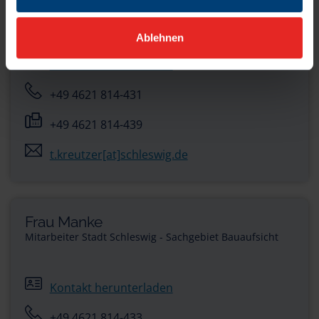
Mitarbeiter Stadt Schleswig - Sachgebiet Bauaufsicht
Ablehnen
Kontakt herunterladen
+49 4621 814-431
+49 4621 814-439
t.kreutzer[at]schleswig.de
Frau Manke
Mitarbeiter Stadt Schleswig - Sachgebiet Bauaufsicht
Kontakt herunterladen
+49 4621 814-433