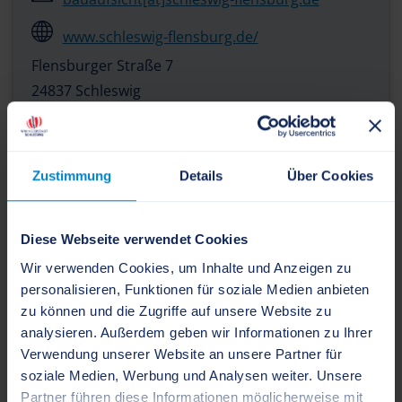
www.schleswig-flensburg.de/
Flensburger Straße 7
24837 Schleswig
Öffnungszeiten:
Zustimmung
Details
Über Cookies
Stadt Schleswig - Sachgebiet
Bauaufsicht
Diese Webseite verwendet Cookies
Wir verwenden Cookies, um Inhalte und Anzeigen zu
personalisieren, Funktionen für soziale Medien anbieten
Bauaufsicht[at]stadt-schleswig.sh
zu können und die Zugriffe auf unsere Website zu
analysieren. Außerdem geben wir Informationen zu Ihrer
www.schleswig.de/startseite
Verwendung unserer Website an unsere Partner für
Gallberg 4
soziale Medien, Werbung und Analysen weiter. Unsere
24837 Schleswig
Partner führen diese Informationen möglicherweise mit