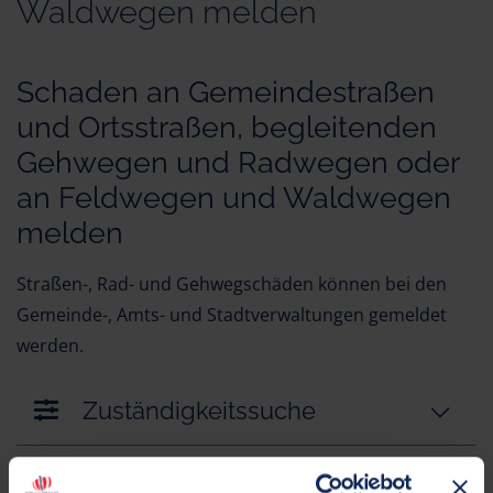
Waldwegen melden
Schaden an Gemeindestraßen
und Ortsstraßen, begleitenden
Gehwegen und Radwegen oder
an Feldwegen und Waldwegen
melden
Straßen-, Rad- und Gehwegschäden können bei den
Gemeinde-, Amts- und Stadtverwaltungen gemeldet
werden.
Zuständigkeitssuche