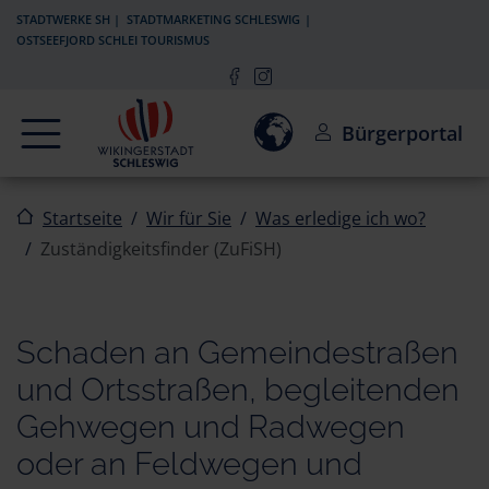
Zur Navigation springen
Zum Inhalt springen
STADTWERKE SH
STADTMARKETING SCHLESWIG
OSTSEEFJORD SCHLEI TOURISMUS
Navigation
Einwilligung zur Aktivierun
Bürgerportal
Startseite
Wir für Sie
Was erledige ich wo?
Zuständigkeitsfinder (ZuFiSH)
Schaden an Gemeindestraßen
und Ortsstraßen, begleitenden
Gehwegen und Radwegen
oder an Feldwegen und