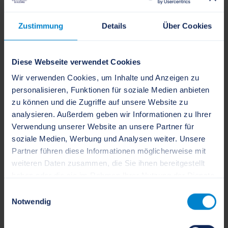
Beschreibung
Zustimmung
Details
Über Cookies
Zuständigkeit
Rechtsgrundlage
Diese Webseite verwendet Cookies
Wir verwenden Cookies, um Inhalte und Anzeigen zu
verwandte Vorgänge
personalisieren, Funktionen für soziale Medien anbieten
zu können und die Zugriffe auf unsere Website zu
analysieren. Außerdem geben wir Informationen zu Ihrer
Ansprechpartner
Verwendung unserer Website an unsere Partner für
soziale Medien, Werbung und Analysen weiter. Unsere
Partner führen diese Informationen möglicherweise mit
Stadt Schleswig - Sachgebiet
weiteren Daten zusammen, die Sie ihnen bereitgestellt
Bauverwaltung/Straßenrecht
haben oder die sie im Rahmen Ihrer Nutzung der Dienste
gesammelt haben.
Einwilligungsauswahl
Notwendig
strassenverkehr[at]schleswig.de