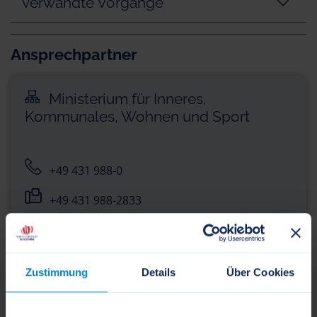
verwandte Vorgänge
Ansprechpartner
Ministerium für Inneres,
Kommunales, Wohnen und Sport
+49 431 988-0
+49 431 988-2833
poststelle[at]im.landsh.de
www.schleswig-
Zustimmung
Details
Über Cookies
holstein.de/DE/Landesregierung/IV/iv_node.html
Düsternbrooker Weg 92