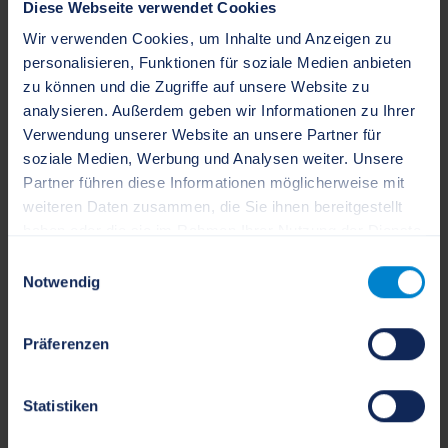
24105 Kiel
Diese Webseite verwendet Cookies
Wir verwenden Cookies, um Inhalte und Anzeigen zu
Postanschrift:
personalisieren, Funktionen für soziale Medien anbieten
zu können und die Zugriffe auf unsere Website zu
Postfach
7125
analysieren. Außerdem geben wir Informationen zu Ihrer
24171 Kiel
Verwendung unserer Website an unsere Partner für
soziale Medien, Werbung und Analysen weiter. Unsere
Partner führen diese Informationen möglicherweise mit
Sachgebiet Brand- und
weiteren Daten zusammen, die Sie ihnen bereitgestellt
Katastrophenschutz
haben oder die sie im Rahmen Ihrer Nutzung der Dienste
gesammelt haben.
Einwilligungsauswahl
Notwendig
+49 4621 87-0
Präferenzen
+49 4621 87-569
Flensburger Straße 7
Statistiken
24837 Schleswig