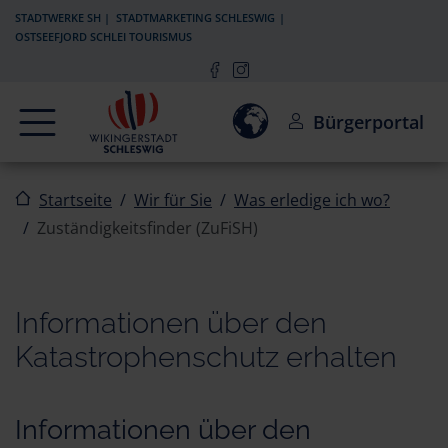
Zur Navigation springen
Zum Inhalt springen
STADTWERKE SH
STADTMARKETING SCHLESWIG
OSTSEEFJORD SCHLEI TOURISMUS
Navigation
Einwilligung zur Aktivierun
Bürgerportal
Startseite
Wir für Sie
Was erledige ich wo?
Zuständigkeitsfinder (ZuFiSH)
Informationen über den
Katastrophenschutz erhalten
Informationen über den