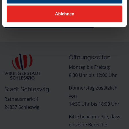
Quelle der Inhalte:
Landesportal Schleswig-Holstein
Ablehnen
ZURÜCK ZUR AUSWAHL
NACH OBEN
Öffnungszeiten
Montag bis Freitag:
8:30 Uhr bis 12:00 Uhr
Donnerstag zusätzlich
Stadt Schleswig
von
Rathausmarkt 1
14:30 Uhr bis 18:00 Uhr
24837 Schleswig
Bitte beachten Sie, dass
einzelne Bereiche