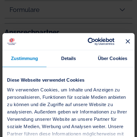
Formulare
Ansprechpartner
Einheitlicher Ansprechpartner
Schleswig-Holstein
Zustimmung
Details
Über Cookies
Diese Webseite verwendet Cookies
+49 431 530550-0
Wir verwenden Cookies, um Inhalte und Anzeigen zu
+49 431 530550-99
personalisieren, Funktionen für soziale Medien anbieten
zu können und die Zugriffe auf unsere Website zu
info[at]ea-sh.de
analysieren. Außerdem geben wir Informationen zu Ihrer
Verwendung unserer Website an unsere Partner für
www.ea-sh.de
soziale Medien, Werbung und Analysen weiter. Unsere
Deliusstraße 10
Partner führen diese Informationen möglicherweise mit