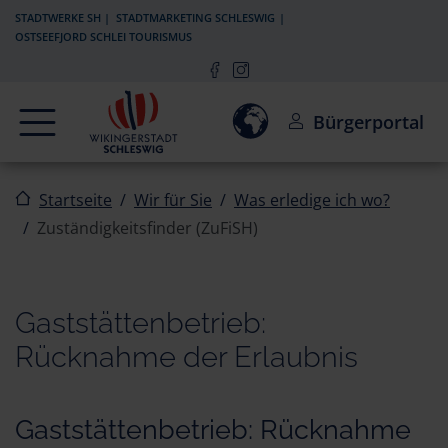
Zur Navigation springen
Zum Inhalt springen
STADTWERKE SH
STADTMARKETING SCHLESWIG
OSTSEEFJORD SCHLEI TOURISMUS
Navigation
Einwilligung zur Aktivierun
Bürgerportal
Startseite
Wir für Sie
Was erledige ich wo?
Zuständigkeitsfinder (ZuFiSH)
Gaststättenbetrieb:
Rücknahme der Erlaubnis
Gaststättenbetrieb: Rücknahme