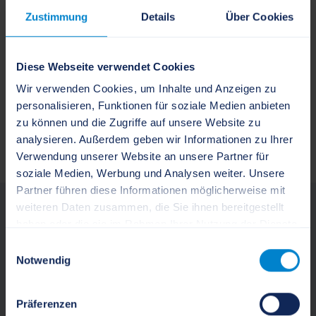
Zuständigkeitssuche
Zustimmung
Details
Über Cookies
Es wurden keine Suchergebnisse gefunden, bitte
Diese Webseite verwendet Cookies
wählen Sie einen anderen Suchbegriff oder eine
Wir verwenden Cookies, um Inhalte und Anzeigen zu
andere Lebenslage aus.
personalisieren, Funktionen für soziale Medien anbieten
zu können und die Zugriffe auf unsere Website zu
ZURÜCK ZUR SUCHAUSWAHL
analysieren. Außerdem geben wir Informationen zu Ihrer
Verwendung unserer Website an unsere Partner für
soziale Medien, Werbung und Analysen weiter. Unsere
Partner führen diese Informationen möglicherweise mit
weiteren Daten zusammen, die Sie ihnen bereitgestellt
Öffnungszeiten
haben oder die sie im Rahmen Ihrer Nutzung der Dienste
gesammelt haben.
Montag bis Freitag:
Einwilligungsauswahl
Notwendig
8:30 Uhr bis 12:00 Uhr
Donnerstag zusätzlich
Stadt Schleswig
Präferenzen
von