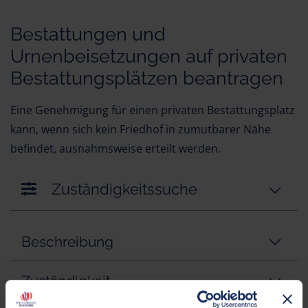
Bestattungen und
Urnenbeisetzungen auf privaten
Bestattungsplätzen beantragen
Eine Genehmigung für einen privaten Bestattungsplatz
kann, wenn sich kein Friedhof in zumutbarer Nähe
befindet, ausnahmsweise erteilt werden.
Zuständigkeitssuche
Beschreibung
Zuständigkeit