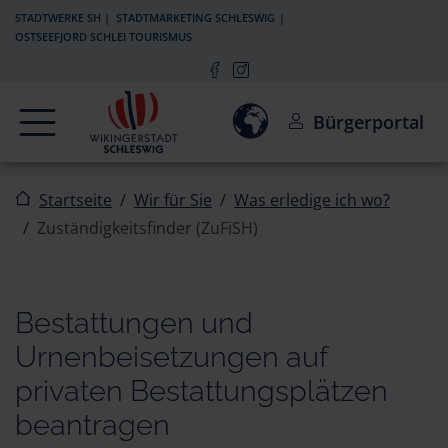
Zur Navigation springen
Zum Inhalt springen
STADTWERKE SH
STADTMARKETING SCHLESWIG
OSTSEEFJORD SCHLEI TOURISMUS
Navigation
Einwilligung zur Aktivierun
Bürgerportal
Startseite
Wir für Sie
Was erledige ich wo?
Zuständigkeitsfinder (ZuFiSH)
Bestattungen und
Urnenbeisetzungen auf
privaten Bestattungsplätzen
beantragen