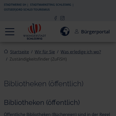
Zur Navigation springen
Zum Inhalt springen
STADTWERKE SH
STADTMARKETING SCHLESWIG
OSTSEEFJORD SCHLEI TOURISMUS
Navigation
Einwilligung zur Aktivierun
Bürgerportal
Startseite
Wir für Sie
Was erledige ich wo?
Zuständigkeitsfinder (ZuFiSH)
Bibliotheken (öffentlich)
Bibliotheken (öffentlich)
Öffentliche Bibliotheken (Büchereien) sind in der Regel