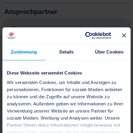
Ansprechpartner
Kulturstiftung
Suadicanistraße 1
Zustimmung
Details
Über Cookies
24837 Schleswig
Diese Webseite verwendet Cookies
Wir verwenden Cookies, um Inhalte und Anzeigen zu
Frau Claudia Koch
personalisieren, Funktionen für soziale Medien anbieten
Mitarbeiter Kulturstiftung
zu können und die Zugriffe auf unsere Website zu
analysieren. Außerdem geben wir Informationen zu Ihrer
Verwendung unserer Website an unsere Partner für
Kontakt herunterladen
soziale Medien, Werbung und Analysen weiter. Unsere
+49 4621 960-112
Partner führen diese Informationen möglicherweise mit
weiteren Daten zusammen, die Sie ihnen bereitgestellt