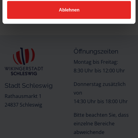
Ablehnen
ZURÜCK ZUR AUSWAHL
NACH OBEN
Öffnungszeiten
Montag bis Freitag:
8:30 Uhr bis 12:00 Uhr
Donnerstag zusätzlich
Stadt Schleswig
von
Rathausmarkt 1
14:30 Uhr bis 18:00 Uhr
24837 Schleswig
Bitte beachten Sie, dass
einzelne Bereiche
abweichende