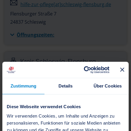
hilfe-zur-pflege[at]schleswig-flensburg.de
Flensburger Straße 7
24837 Schleswig
Öffnungszeiten:
Kreis Schleswig-Flensburg -
Sachgebiet Eingliederungshilfe
Leistungssachbearbeitung
Zustimmung
Details
Über Cookies
04621 87-0
Diese Webseite verwendet Cookies
04621 87-344
Wir verwenden Cookies, um Inhalte und Anzeigen zu
eingliederungshilfe[at]schleswig-flensburg.de
personalisieren, Funktionen für soziale Medien anbieten
zu können und die Zugriffe auf unsere Website zu