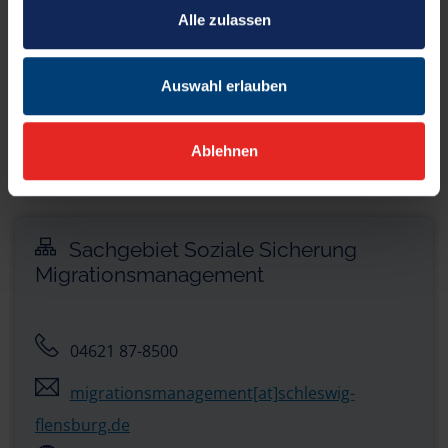
04621 3064-70
Alle zulassen
sozialzentrum.sl[at]schleswig-flensburg.de
Poststraße 8
Auswahl erlauben
24837 Schleswig
Ablehnen
Öffnungszeiten:
Sachgebiet Soziale Sicherung
Migrationsmanagement
04621 87-8500
migrationsmanagement[at]schleswig-
flensburg.de