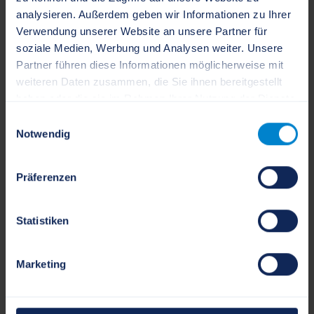
www.schleswig-flensburg.de/
analysieren. Außerdem geben wir Informationen zu Ihrer
Verwendung unserer Website an unsere Partner für
soziale Medien, Werbung und Analysen weiter. Unsere
Partner führen diese Informationen möglicherweise mit
Postanschrift:
weiteren Daten zusammen, die Sie ihnen bereitgestellt
Flensburger Straße 7
haben oder die sie im Rahmen Ihrer Nutzung der Dienste
24837 Schleswig
gesammelt haben.
Einwilligungsauswahl
Notwendig
Öffnungszeiten:
Präferenzen
Kreis Schleswig-Flensburg -
Sachgebiet Soziale Sicherung
Statistiken
Schleswig
Marketing
04621 3064-0