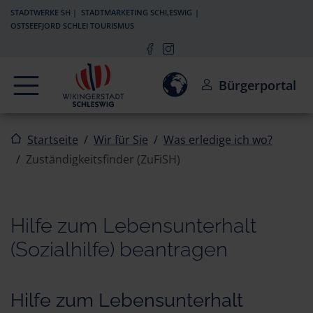
Zur Navigation springen
Zum Inhalt springen
STADTWERKE SH
STADTMARKETING SCHLESWIG
OSTSEEFJORD SCHLEI TOURISMUS
Navigation
Einwilligung zur Aktivierun
Bürgerportal
Startseite
Wir für Sie
Was erledige ich wo?
Zuständigkeitsfinder (ZuFiSH)
Hilfe zum Lebensunterhalt
(Sozialhilfe) beantragen
Hilfe zum Lebensunterhalt