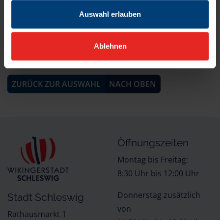
Moltkestraße 25
Auswahl erlauben
24837 Schleswig
Ablehnen
Quelle der Inhalte:
Landesportal Schleswig-Holstein
ZURÜCK ZUR AUSWAHL
NACH OBEN
Öffnungszeiten
Montag bis Freitag:
8:30 Uhr bis 12:00 Uhr
Donnerstag zusätzlich
Stadt Schleswig
von
Rathausmarkt 1