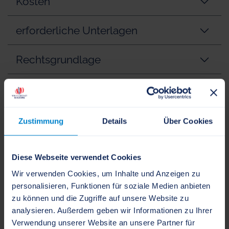
Kosten
erforderliche Unterlagen
Rechtsgrundlage
verwandte Vorgänge
Zustimmung
Details
Über Cookies
Ansprechpartner
Kreis Schleswig-Flensburg -
Diese Webseite verwendet Cookies
Fachbereich Jugend und Familie
Wir verwenden Cookies, um Inhalte und Anzeigen zu
personalisieren, Funktionen für soziale Medien anbieten
zu können und die Zugriffe auf unsere Website zu
Moltkestraße 25
analysieren. Außerdem geben wir Informationen zu Ihrer
24837 Schleswig
Verwendung unserer Website an unsere Partner für