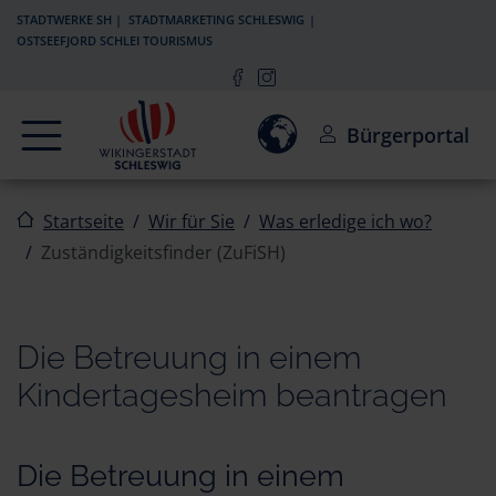
Zur Navigation springen
Zum Inhalt springen
STADTWERKE SH
STADTMARKETING SCHLESWIG
OSTSEEFJORD SCHLEI TOURISMUS
Navigation
Einwilligung zur Aktivierun
Bürgerportal
Startseite
Wir für Sie
Was erledige ich wo?
Zuständigkeitsfinder (ZuFiSH)
Die Betreuung in einem
Kindertagesheim beantragen
Die Betreuung in einem