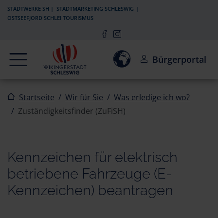
Zur Navigation springen
Zum Inhalt springen
STADTWERKE SH
STADTMARKETING SCHLESWIG
OSTSEEFJORD SCHLEI TOURISMUS
Navigation
Einwilligung zur Aktivierun
Bürgerportal
Startseite
Wir für Sie
Was erledige ich wo?
Zuständigkeitsfinder (ZuFiSH)
Kennzeichen für elektrisch
betriebene Fahrzeuge (E-
Kennzeichen) beantragen