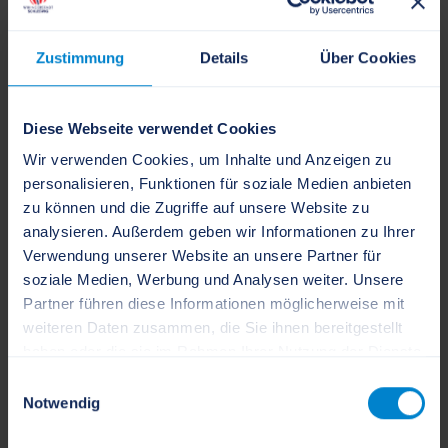
Kosten
Zustimmung
Details
Über Cookies
erforderliche Unterlagen
Diese Webseite verwendet Cookies
Rechtsgrundlage
Wir verwenden Cookies, um Inhalte und Anzeigen zu
personalisieren, Funktionen für soziale Medien anbieten
verwandte Vorgänge
zu können und die Zugriffe auf unsere Website zu
analysieren. Außerdem geben wir Informationen zu Ihrer
Verwendung unserer Website an unsere Partner für
soziale Medien, Werbung und Analysen weiter. Unsere
Ansprechpartner
Partner führen diese Informationen möglicherweise mit
weiteren Daten zusammen, die Sie ihnen bereitgestellt
Zulassungsstelle Flensburg
haben oder die sie im Rahmen Ihrer Nutzung der Dienste
gesammelt haben.
Einwilligungsauswahl
Notwendig
0461 81150