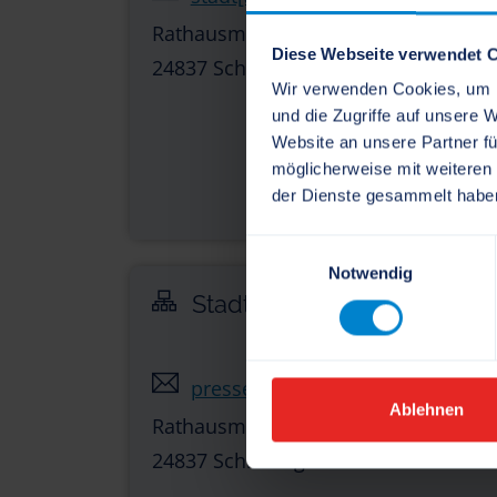
Rathausmarkt 1
Diese Webseite verwendet 
24837 Schleswig
Wir verwenden Cookies, um I
und die Zugriffe auf unsere 
Website an unsere Partner fü
möglicherweise mit weiteren
der Dienste gesammelt habe
Einwilligungsauswahl
Notwendig
Stadt Schleswig - Sachgeb
presse[at]schleswig.de
Ablehnen
Rathausmarkt 1
24837 Schleswig