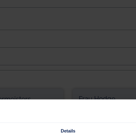
Frau Hodge
ermeisters
Mitarbeiter Stabsstelle Büro
des Bürgermeisters
Details
Kontakt