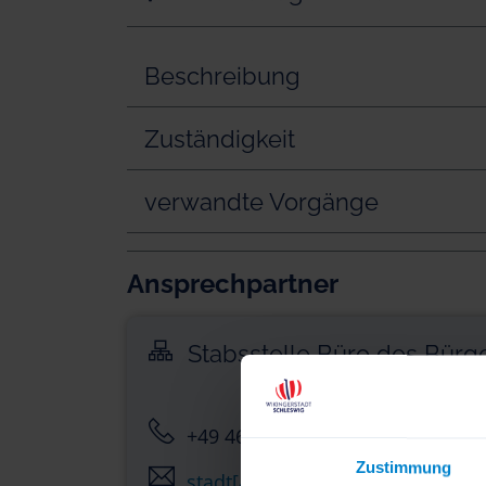
Beschreibung
Zuständigkeit
verwandte Vorgänge
Ansprechpartner
Stabsstelle Büro des Bürg
+49 4621 814-0
Zustimmung
stadt[at]schleswig.de