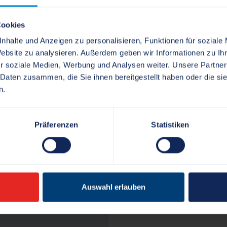
herunterladen
Cookies
+49 4621 814-102
nhalte und Anzeigen zu personalisieren, Funktionen für soziale
+49 4621 814-109
Website zu analysieren. Außerdem geben wir Informationen zu I
r soziale Medien, Werbung und Analysen weiter. Unsere Partner
d.hodge[at]schles
 Daten zusammen, die Sie ihnen bereitgestellt haben oder die s
n.
.de
Präferenzen
Statistiken
iet Verwaltung
Auswahl erlauben