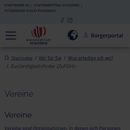
Zur Navigation springen
Zum Inhalt springen
STADTWERKE SH
STADTMARKETING SCHLESWIG
OSTSEEFJORD SCHLEI TOURISMUS
Navigation
Einwilligung zur Aktivierun
Bürgerportal
Startseite
Wir für Sie
Was erledige ich wo?
Zuständigkeitsfinder (ZuFiSH)
Vereine
Vereine
Vereine sind Organisationen, in denen sich Personen