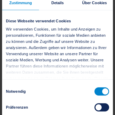
Zustimmung
Details
Über Cookies
verwandte Vorgänge
Diese Webseite verwendet Cookies
Ansprechpartner
Wir verwenden Cookies, um Inhalte und Anzeigen zu
personalisieren, Funktionen für soziale Medien anbieten
Amtsgericht Flensburg
zu können und die Zugriffe auf unsere Website zu
analysieren. Außerdem geben wir Informationen zu Ihrer
Verwendung unserer Website an unsere Partner für
+49 461 89-0
soziale Medien, Werbung und Analysen weiter. Unsere
Partner führen diese Informationen möglicherweise mit
+49 461 89-434
weiteren Daten zusammen, die Sie ihnen bereitgestellt
haben oder die sie im Rahmen Ihrer Nutzung der Dienste
verwaltung[at]ag-flensburg.landsh.de
gesammelt haben.
Einwilligungsauswahl
Notwendig
www.schleswig-
holstein.de/DE/justiz/gerichte-und-
Präferenzen
justizbehoerden/AmtsgerichteSH/AGFlensburg