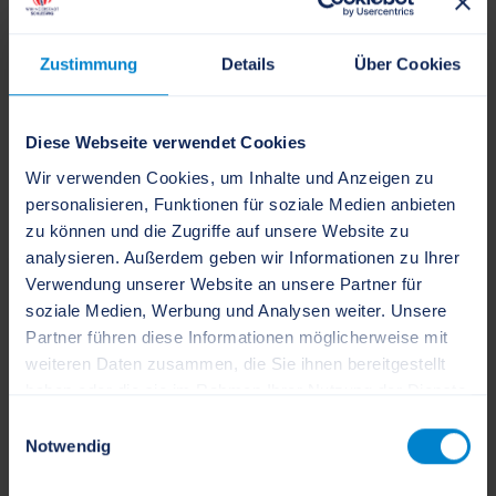
Rechtsgrundlage
Zustimmung
Details
Über Cookies
Weitere Informationen
verwandte Vorgänge
Diese Webseite verwendet Cookies
Wir verwenden Cookies, um Inhalte und Anzeigen zu
personalisieren, Funktionen für soziale Medien anbieten
Ansprechpartner
zu können und die Zugriffe auf unsere Website zu
analysieren. Außerdem geben wir Informationen zu Ihrer
GOES Gesellschaft für die
Verwendung unserer Website an unsere Partner für
Organisation der Entsorgung von
soziale Medien, Werbung und Analysen weiter. Unsere
Partner führen diese Informationen möglicherweise mit
Sonderabfällen mbH
weiteren Daten zusammen, die Sie ihnen bereitgestellt
haben oder die sie im Rahmen Ihrer Nutzung der Dienste
gesammelt haben.
+494321 9994-0
Einwilligungsauswahl
Notwendig
+494321 9994-44