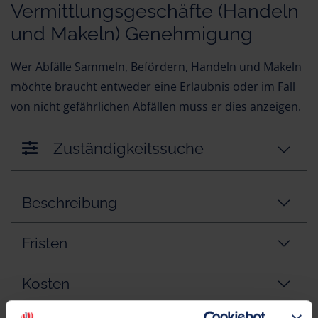
Vermittlungsgeschäfte (Handeln
und Makeln) Genehmigung
Wer Abfälle Sammeln, Befördern, Handeln und Makeln
möchte braucht entweder eine Erlaubnis oder im Fall
von nicht gefährlichen Abfällen muss er dies anzeigen.
Zuständigkeitssuche
Beschreibung
Fristen
Kosten