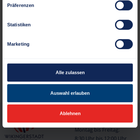
Präferenzen
info[at]goes-sh.de
www.goes-sh.de
Statistiken
Havelstraße 7
24539 Neumünster
Marketing
Quelle der Inhalte:
Landesportal Schleswig-Holstein
Alle zulassen
ZURÜCK ZUR AUSWAHL
NACH OBEN
Auswahl erlauben
Ablehnen
Öffnungszeiten
Montag bis Freitag:
8:30 Uhr bis 12:00 Uhr