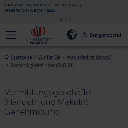
Zur Navigation springen
Zum Inhalt springen
STADTWERKE SH
STADTMARKETING SCHLESWIG
OSTSEEFJORD SCHLEI TOURISMUS
Navigation
Einwilligung zur Aktivierun
Bürgerportal
Startseite
Wir für Sie
Was erledige ich wo?
Zuständigkeitsfinder (ZuFiSH)
Vermittlungsgeschäfte
(Handeln und Makeln)
Genehmigung