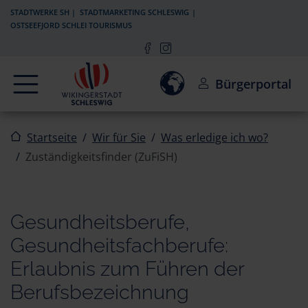
Zur Navigation springen
Zum Inhalt springen
STADTWERKE SH
STADTMARKETING SCHLESWIG
OSTSEEFJORD SCHLEI TOURISMUS
Navigation
Einwilligung zur Aktivierun
Bürgerportal
Startseite
Wir für Sie
Was erledige ich wo?
Zuständigkeitsfinder (ZuFiSH)
Gesundheitsberufe,
Gesundheitsfachberufe:
Erlaubnis zum Führen der
Berufsbezeichnung