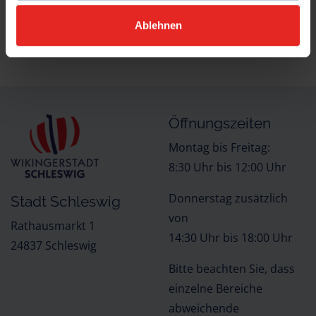
Ablehnen
ZURÜCK ZUR AUSWAHL
NACH OBEN
Öffnungszeiten
Montag bis Freitag:
8:30 Uhr bis 12:00 Uhr
Donnerstag zusätzlich
Stadt Schleswig
von
Rathausmarkt 1
14:30 Uhr bis 18:00 Uhr
24837 Schleswig
Bitte beachten Sie, dass
einzelne Bereiche
abweichende