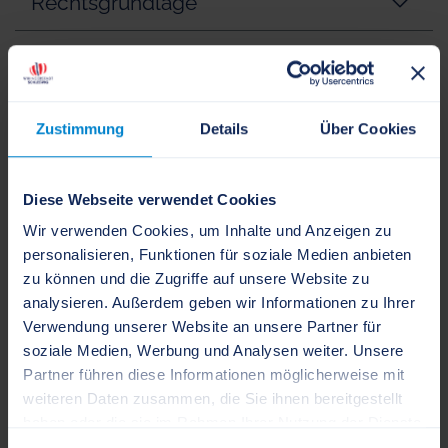
Rechtsgrundlage
Weitere Informationen
verwandte Vorgänge
Zustimmung
Details
Über Cookies
Ansprechpartner
Diese Webseite verwendet Cookies
Wir verwenden Cookies, um Inhalte und Anzeigen zu
Kreis Schleswig-Flensburg -
personalisieren, Funktionen für soziale Medien anbieten
Sachgebiet Kinder- und
zu können und die Zugriffe auf unsere Website zu
Jugendförderung
analysieren. Außerdem geben wir Informationen zu Ihrer
Verwendung unserer Website an unsere Partner für
soziale Medien, Werbung und Analysen weiter. Unsere
Stadtweg 49
Partner führen diese Informationen möglicherweise mit
24837 Schleswig
weiteren Daten zusammen, die Sie ihnen bereitgestellt
haben oder die sie im Rahmen Ihrer Nutzung der Dienste
gesammelt haben.