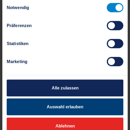
Einwilligungsauswahl
Notwendig
Frau Kristin Schmidt
Mitarbeiter Kreis Schleswig-Flensburg - Sachgebiet
Kinder- und Jugendförderung
Präferenzen
Kontakt herunterladen
Statistiken
+49 4621 3053727
Marketing
kristin.schmidt[at]schleswig-flensburg.de
Zimmer: 2.03
Alle zulassen
Quelle der Inhalte:
Landesportal Schleswig-Holstein
Auswahl erlauben
ZURÜCK ZUR AUSWAHL
NACH OBEN
Ablehnen