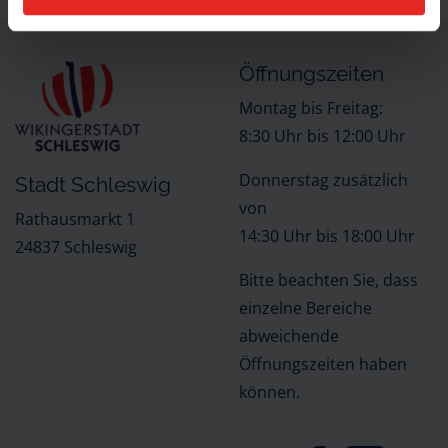
Öffnungszeiten
Montag bis Freitag:
8:30 Uhr bis 12:00 Uhr
Donnerstag zusätzlich
Stadt Schleswig
von
Rathausmarkt 1
14:30 Uhr bis 18:00 Uhr
24837 Schleswig
Bitte beachten Sie, dass
einzelne Bereiche
abweichende
Öffnungszeiten haben
können.