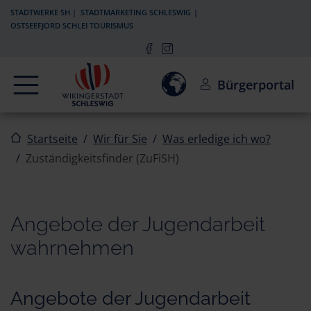
Zur Navigation springen
Zum Inhalt springen
STADTWERKE SH
STADTMARKETING SCHLESWIG
OSTSEEFJORD SCHLEI TOURISMUS
Navigation
Einwilligung zur Aktivierun
Bürgerportal
Startseite
Wir für Sie
Was erledige ich wo?
Zuständigkeitsfinder (ZuFiSH)
Angebote der Jugendarbeit
wahrnehmen
Angebote der Jugendarbeit