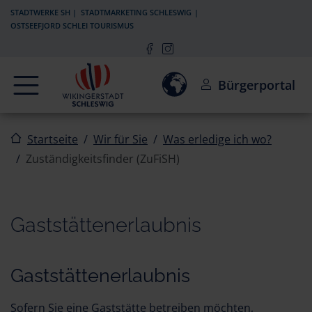
Zur Navigation springen
Zum Inhalt springen
STADTWERKE SH
STADTMARKETING SCHLESWIG
OSTSEEFJORD SCHLEI TOURISMUS
Navigation
Einwilligung zur Aktivierun
Bürgerportal
Startseite
Wir für Sie
Was erledige ich wo?
Zuständigkeitsfinder (ZuFiSH)
Gaststättenerlaubnis
Gaststättenerlaubnis
Sofern Sie eine Gaststätte betreiben möchten,