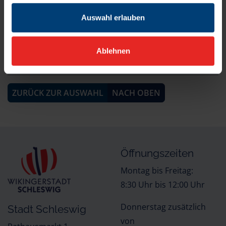
24837 Schleswig
Auswahl erlauben
Öffnungszeiten:
Ablehnen
Quelle der Inhalte:
Landesportal Schleswig-Holstein
ZURÜCK ZUR AUSWAHL
NACH OBEN
Öffnungszeiten
Montag bis Freitag:
8:30 Uhr bis 12:00 Uhr
Donnerstag zusätzlich
Stadt Schleswig
von