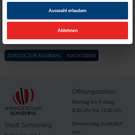
24837 Schleswig
Auswahl erlauben
Öffnungszeiten:
Ablehnen
Quelle der Inhalte:
Landesportal Schleswig-Holstein
ZURÜCK ZUR AUSWAHL
NACH OBEN
Öffnungszeiten
Montag bis Freitag:
8:30 Uhr bis 12:00 Uhr
Donnerstag zusätzlich
Stadt Schleswig
von