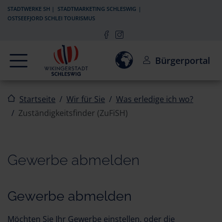
Zur Navigation springen
Zum Inhalt springen
STADTWERKE SH
STADTMARKETING SCHLESWIG
OSTSEEFJORD SCHLEI TOURISMUS
Navigation
Einwilligung zur Aktivierun
Bürgerportal
Startseite
Wir für Sie
Was erledige ich wo?
Zuständigkeitsfinder (ZuFiSH)
Gewerbe abmelden
Gewerbe abmelden
Möchten Sie Ihr Gewerbe einstellen, oder die