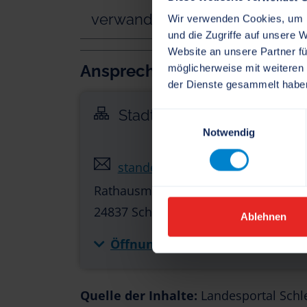
verwandte Vorgänge
Wir verwenden Cookies, um I
und die Zugriffe auf unsere 
Website an unsere Partner fü
Ansprechpartner
möglicherweise mit weiteren
der Dienste gesammelt habe
Stadt Schleswig - Sachgeb
Einwilligungsauswahl
Notwendig
standesamt[at]stadt-schleswig.s
Rathausmarkt 1
24837 Schleswig
Ablehnen
Öffnungszeiten:
Quelle der Inhalte:
Landesportal Schl