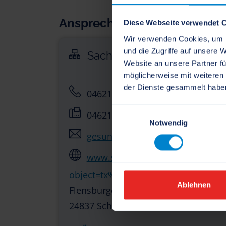
Ansprechpartner
Diese Webseite verwendet 
Wir verwenden Cookies, um I
und die Zugriffe auf unsere 
Sachgebiet Amtsärztlicher 
Website an unsere Partner fü
möglicherweise mit weiteren
der Dienste gesammelt habe
04621 810-0
Einwilligungsauswahl
04621 810-50
Notwendig
gesundheitsamt[at]schleswig-fl
www.schleswig-flensburg.de/?
object=tx%7C3333.10187.1
Ablehnen
Flensburger Straße 7
24837 Schleswig