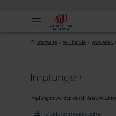
Zur Navigation springen
Zum Inhalt springen
Navigation
Startseite
Wir für Sie
Was erledi
Impfungen
Impfungen werden durch Ärzte/Ärztinn
Zuständigkeitssuche