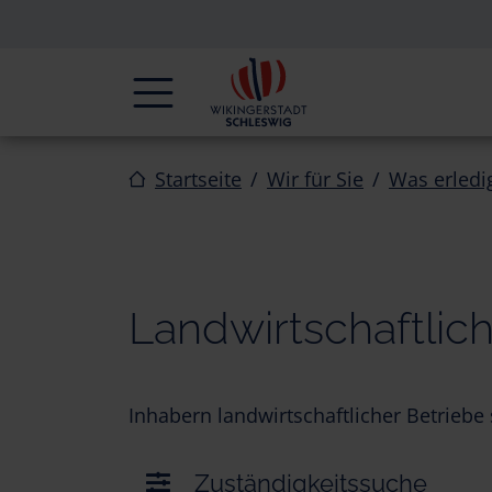
Zur Navigation springen
Zum Inhalt springen
Navigation
Startseite
Wir für Sie
Was erledi
Landwirtschaftlic
Inhabern landwirtschaftlicher Betrieb
Zuständigkeitssuche