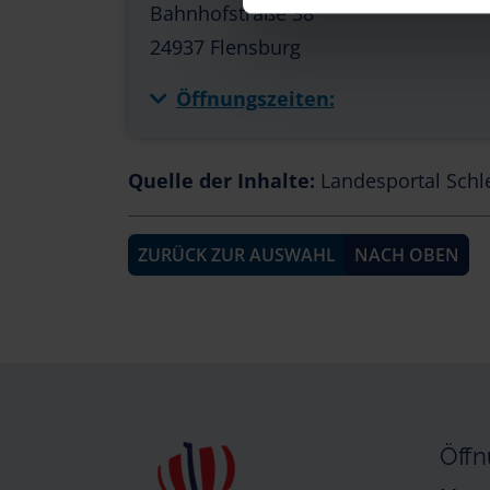
Bahnhofstraße 38
24937 Flensburg
Öffnungszeiten:
Quelle der Inhalte:
Landesportal Schl
ZURÜCK ZUR AUSWAHL
NACH OBEN
Öffn