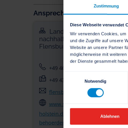
Zustimmung
Ansprechpartner
Diese Webseite verwendet 
Landesamt für Landwirtsch
Wir verwenden Cookies, um I
nachhaltige Landentwicklung 
und die Zugriffe auf unsere 
Flensburg
Website an unsere Partner fü
möglicherweise mit weiteren
der Dienste gesammelt habe
+49 461 804-0
Einwilligungsauswahl
+49 431 804-240
Notwendig
flensburg.poststelle[at]llnl.land
www.schleswig-
holstein.de/DE/landesregierung/mini
Ablehnen
behoerden/LLNL/LLNL_node.html