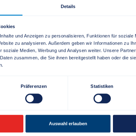
Details
Cookies
aft und
Landesamt für 
nhalte und Anzeigen zu personalisieren, Funktionen für soziale
- Außenstelle
Flensburg
Website zu analysieren. Außerdem geben wir Informationen zu I
r soziale Medien, Werbung und Analysen weiter. Unsere Partner
 Daten zusammen, die Sie ihnen bereitgestellt haben oder die s
+49 461 804-0
n.
+49 461 804-240
Präferenzen
Statistiken
Flensburg.Poststel
sh.de
Bahnhofstraße 38
24937 Flensburg
sterien-
Öffnungszeiten:
Auswahl erlauben