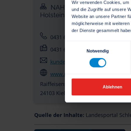
Wir verwenden Cookies, um I
NAH-SH - Nahverkehrsver
und die Zugriffe auf unsere 
Holstein GmbH
Website an unsere Partner fü
möglicherweise mit weiteren
der Dienste gesammelt habe
0431 66019-0
Einwilligungsauswahl
0431 66019-19
Notwendig
kundendialog[at]nah.sh
www.nah.sh/
Raiffeisenstraße 1
Ablehnen
24103 Kiel
Quelle der Inhalte:
Landesportal Schl