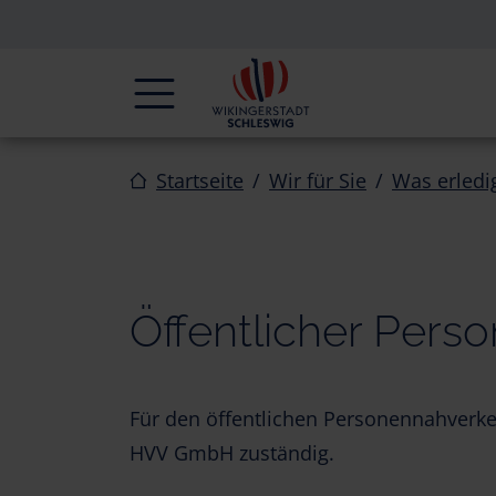
Zur Navigation springen
Zum Inhalt springen
Navigation
Startseite
Wir für Sie
Was erledi
Öffentlicher Pers
Für den öffentlichen Personennahverke
HVV GmbH zuständig.