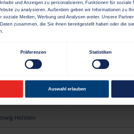
nhalte und Anzeigen zu personalisieren, Funktionen für soziale
bund Schleswig-
Öffentlicher P
Website zu analysieren. Außerdem geben wir Informationen zu I
r soziale Medien, Werbung und Analysen weiter. Unsere Partner
 Daten zusammen, die Sie ihnen bereitgestellt haben oder die s
04621 87748
n.
St.-Jürgener-Straße 49
24837 Schleswig
Präferenzen
Statistiken
Auswahl erlauben
eswig-Holstein