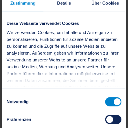
Zustimmung
Details
Über Cookies
Recyclingmaterial verwendet, das beim Abbruch des
ehemaligen Parkhauses angefallen ist. Durch die
Wiederverwendung der vorhandenen Materialien
Diese Webseite verwendet Cookies
konnten wertvolle Ressourcen geschont, zusätzliche
Wir verwenden Cookies, um Inhalte und Anzeigen zu
Materialtransporte vermieden und gleichzeitig die
personalisieren, Funktionen für soziale Medien anbieten
Baukosten reduziert werden.
zu können und die Zugriffe auf unsere Website zu
analysieren. Außerdem geben wir Informationen zu Ihrer
Die Oberfläche wurde, wie bereits beim
Verwendung unserer Website an unsere Partner für
Interimsparkplatz an der Wiesenstraße, als
soziale Medien, Werbung und Analysen weiter. Unsere
Partner führen diese Informationen möglicherweise mit
wassergebundenen Decke aus Schotter und Kies
weiteren Daten zusammen, die Sie ihnen bereitgestellt
hergestellt. Diese Bauweise ermöglicht die
haben oder die sie im Rahmen Ihrer Nutzung der Dienste
Versickerung von Regenwasser und eignet sich
gesammelt haben.
Einwilligungsauswahl
besonders für eine zeitlich befristete Nutzung.
Notwendig
Die Gesamtkosten für die Herstellung des Parkplatzes
belaufen sich auf rund 18.000 Euro.
Präferenzen