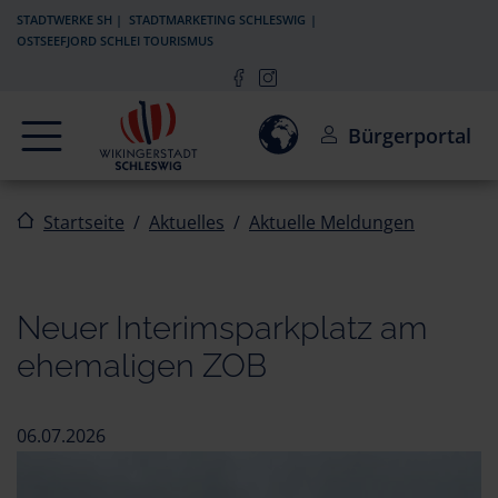
Zur Navigation springen
Zum Inhalt springen
STADTWERKE SH
STADTMARKETING SCHLESWIG
OSTSEEFJORD SCHLEI TOURISMUS
Navigation
Einwilligung zur Aktivierun
Bürgerportal
Startseite
Aktuelles
Aktuelle Meldungen
Neuer Interimsparkplatz am
ehemaligen ZOB
06.07.2026