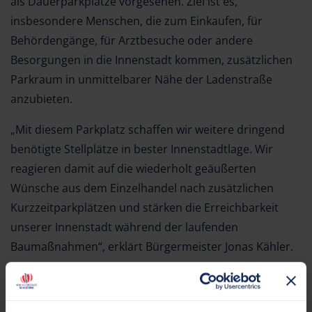
als Dauerparkplätze vorgesehen. Ziel ist es,
insbesondere Menschen, die zum Einkaufen, für
Behördengänge, für Arztbesuche oder andere
Besorgungen in die Innenstadt kommen, zusätzlichen
Parkraum in unmittelbarer Nähe der Ladenstraße
anzubieten.
„Mit diesem Parkplatz schaffen wir weitere dringend
benötigte Stellplätze in bester Innenstadtlage. Wir
reagieren damit auf die wiederholt geäußerten
Wünsche aus dem Einzelhandel nach zusätzlichen
Kurzzeitparkplätzen und stärken die Erreichbarkeit
unserer Innenstadt während der laufenden
Baumaßnahmen“, erklärt Bürgermeister Jonas Kähler.
Nachhaltige Wiederverwendung von Materialien
Für den Unterbau des Parkplatzes wurde