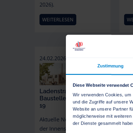
2026).
WEITERLESEN
WE
24.02.2026
23.
Zustimmung
Diese Webseite verwendet 
Ladenstraße Schleswig
Par
Wir verwenden Cookies, um I
Baustellen-News - Nr.
wä
und die Zugriffe auf unsere 
19
Um
Website an unsere Partner fü
möglicherweise mit weiteren
Aktuelle Neuigkeiten bzgl.
Tip
der Dienste gesammelt habe
der Innenstadtsanierung
Par