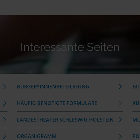
Interessante Seiten
BÜRGER*INNENBETEILIGUNG
BÜ
HÄUFIG BENÖTIGTE FORMULARE
KU
LANDESTHEATER SCHLESWIG-HOLSTEIN
MU
ORGANIGRAMM
POL