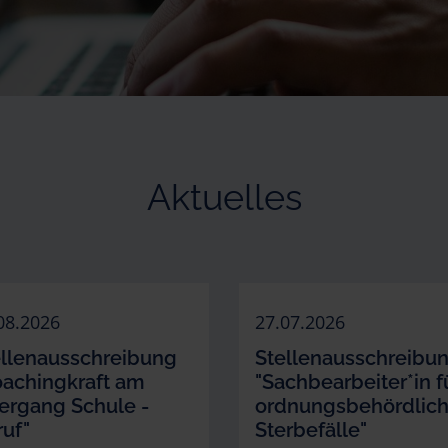
Aktuelles
08.2026
27.07.2026
ellenausschreibung
Stellenausschreibu
oachingkraft am
"Sachbearbeiter*in f
ergang Schule -
ordnungsbehördlic
uf"
Sterbefälle"