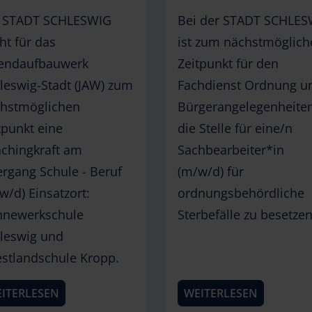
 STADT SCHLESWIG
Bei der STADT SCHLE
ht für das
ist zum nächstmöglich
endaufbauwerk
Zeitpunkt für den
leswig-Stadt (JAW) zum
Fachdienst Ordnung u
hstmöglichen
Bürgerangelegenheite
tpunkt eine
die Stelle für eine/n
chingkraft am
Sachbearbeiter*in
rgang Schule - Beruf
(m/w/d) für
w/d) Einsatzort:
ordnungsbehördliche
newerkschule
Sterbefälle zu besetzen
leswig und
stlandschule Kropp.
ITERLESEN
WEITERLESEN