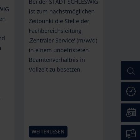
Bei der STADT SCHLESWIG
SWIG
ist zum nächstmöglichen
en
Zeitpunkt die Stelle der
Fachbereichsleitung
nd
‚Zentraler Service‘ (m/w/d)
n
in einem unbefristeten
Beamtenverhältnis in
Suc
Vollzeit zu besetzen.
Öffn
.
Term
WEITERLESEN
Mäng