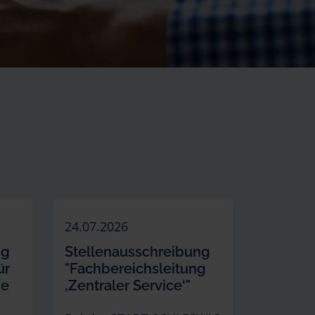
24.07.2026
ng
Stellenausschreibung
ür
"Fachbereichsleitung
he
‚Zentraler Service‘"