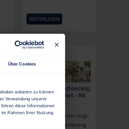
WEITERLESEN
12.11.2025
Über Cookies
wig
Ladenstraße Schleswig
 Medien anbieten zu können
r.
Baustellen-News - Nr.
hrer Verwendung unserer
17
 führen diese Informationen
ie im Rahmen Ihrer Nutzung
gl.
Aktuelle Neuigkeiten bzgl.
ng
der Innenstadtsanierung