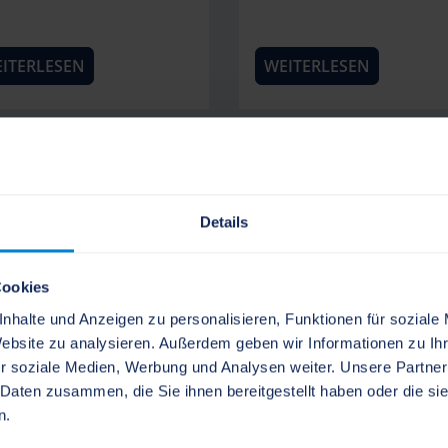
ITERLESEN
WEITERLESEN
12.2025
18.12.2025
Details
Cookies
kplatz frei - auch
Ladenstraße Schles
nhalte und Anzeigen zu personalisieren, Funktionen für soziale
hrend der
Baustellen-News - N
Website zu analysieren. Außerdem geben wir Informationen zu I
bauphase
18
r soziale Medien, Werbung und Analysen weiter. Unsere Partner
 Daten zusammen, die Sie ihnen bereitgestellt haben oder die s
ps zu Mobilität und
Aktuelle Neuigkeiten bz
n.
ken in Schleswig
der Innenstadtsanieru